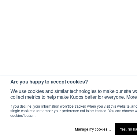
Are you happy to accept cookies?
We use cookies and similar technologies to make our site wo
collect metrics to help make Kudos better for everyone. More
If you decline, your information won’t be tracked when you visit this website, an
single cookie to remember your preference not to be tracked. You can choose w
cookies’ button.
Manage my cookies…
Yes, I’m h