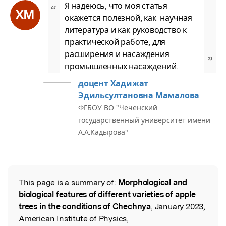
Я надеюсь, что моя статья 
“
ХМ
окажется полезной, как  научная 
литература и как руководство к 
практической работе, для 
расширения и насаждения 
”
промышленных насаждений.
доцент Хадижат
Эдильсултановна Мамалова
ФГБОУ ВО "Чеченский
государственный университет имени
А.А.Кадырова"
This page is a summary of:
Morphological and
Read the Original
biological features of different varieties of apple
trees in the conditions of Chechnya
, January 2023,
American Institute of Physics,