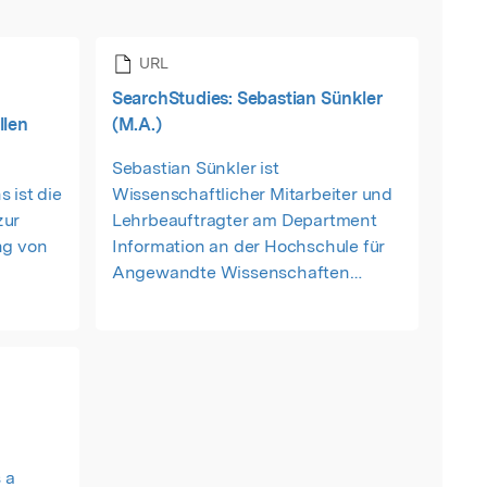
URL
SearchStudies: Sebastian Sünkler
llen
(M.A.)
Sebastian Sünkler ist
 ist die
Wissenschaftlicher Mitarbeiter und
zur
Lehrbeauftragter am Department
ng von
Information an der Hochschule für
Angewandte Wissenschaften
Hamburg.
deren
erdurch
ung des
er
nline-
 a
t.