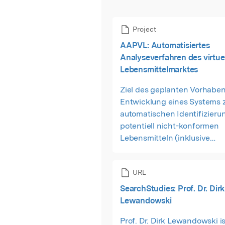
Project
AAPVL: Automatisiertes
Analyseverfahren des virtue
Lebensmittelmarktes
Ziel des geplanten Vorhabens
Entwicklung eines Systems 
automatischen Identifizieru
potentiell nicht-konformen
Lebensmitteln (inklusive
Händlerinformationen) und 
sachkundige Bewertung. Hi
URL
wird ein Beitrag zur Steiger
gesundheitlichen
SearchStudies: Prof. Dr. Dirk
Verbraucherschutzes und d
Lewandowski
Lebensmittelsicherheit im O
Prof. Dr. Dirk Lewandowski is
Lebensmittelhandel geleiste