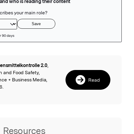
ensmittelkontrolle 2.0
,
l
n and Food Safety,
nce + Business Media,
Read
6.
Resources