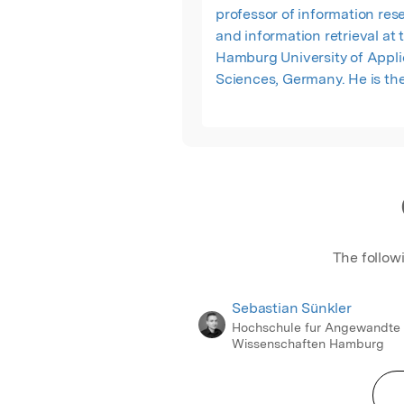
professor of information res
and information retrieval at 
Hamburg University of Appl
Sciences, Germany. He is the
of Aslib Journal of Informati
Management (formerly: Asli
Proceedings), a ISI-ranked
information science journal.
The follow
Sebastian Sünkler
Hochschule fur Angewandte
Wissenschaften Hamburg