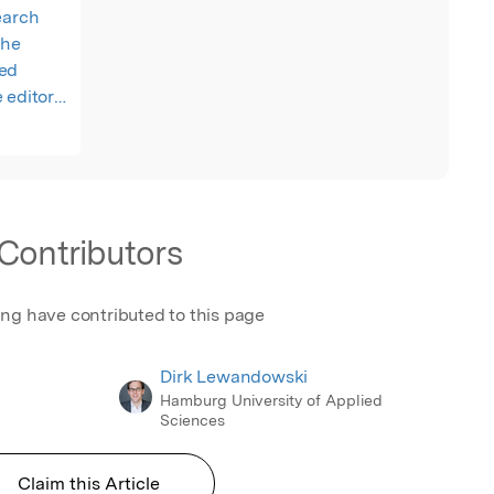
earch
the
ied
 editor
on
b
Contributors
ing have contributed to this page
Dirk Lewandowski
Hamburg University of Applied
Sciences
Claim this Article