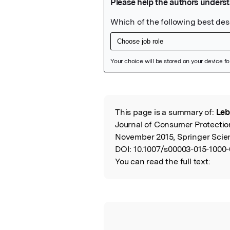
Featured Image
This page is a summary of:
Leb
Read the Origina
Journal of Consumer Protectio
November 2015, Springer Scie
DOI:
10.1007/s00003-015-1000-
You can read the full text: