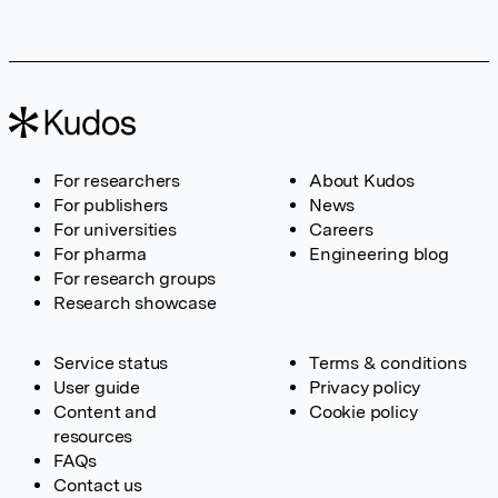
For researchers
About Kudos
For publishers
News
For universities
Careers
For pharma
Engineering blog
For research groups
Research showcase
Service status
Terms & conditions
User guide
Privacy policy
Content and
Cookie policy
resources
FAQs
Contact us