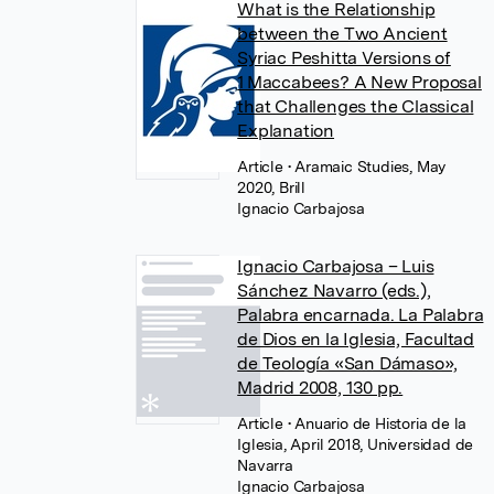
What is the Relationship
between the Two Ancient
Syriac Peshitta Versions of
1 Maccabees? A New Proposal
that Challenges the Classical
Explanation
Article
• Aramaic Studies, May
2020, Brill
Ignacio Carbajosa
Ignacio Carbajosa – Luis
Sánchez Navarro (eds.),
Palabra encarnada. La Palabra
de Dios en la Iglesia, Facultad
de Teología «San Dámaso»,
Madrid 2008, 130 pp.
Article
• Anuario de Historia de la
Iglesia, April 2018, Universidad de
Navarra
Ignacio Carbajosa