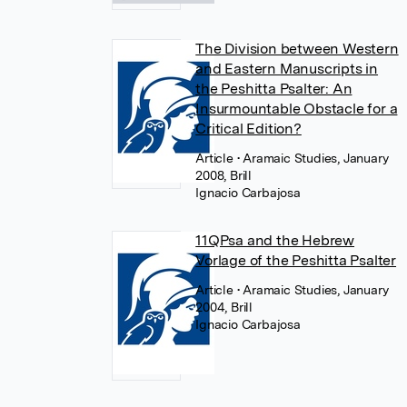
The Division between Western
and Eastern Manuscripts in
the Peshitta Psalter: An
Insurmountable Obstacle for a
Critical Edition?
Article
• Aramaic Studies, January
2008, Brill
Ignacio Carbajosa
11QPsa and the Hebrew
Vorlage of the Peshitta Psalter
Article
• Aramaic Studies, January
2004, Brill
Ignacio Carbajosa