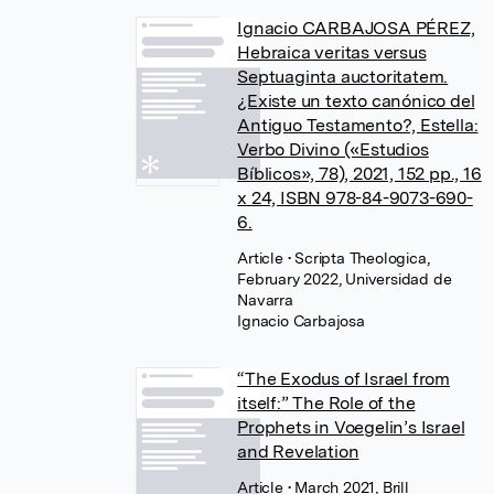
Ignacio CARBAJOSA PÉREZ,
Hebraica veritas versus
Septuaginta auctoritatem.
¿Existe un texto canónico del
Antiguo Testamento?, Estella:
Verbo Divino («Estudios
Bíblicos», 78), 2021, 152 pp., 16
x 24, ISBN 978-84-9073-690-
6.
Article
• Scripta Theologica,
February 2022, Universidad de
Navarra
Ignacio Carbajosa
“The Exodus of Israel from
itself:” The Role of the
Prophets in Voegelin’s Israel
and Revelation
Article
• March 2021, Brill