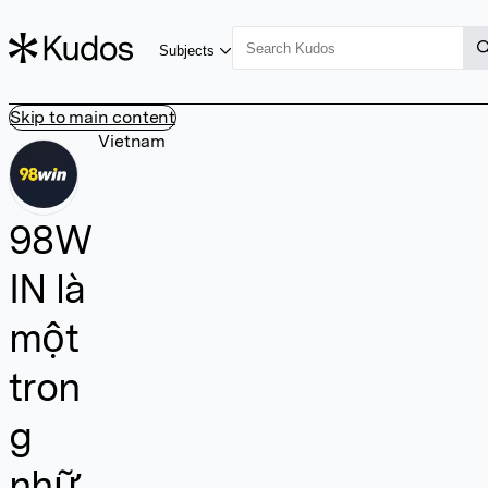
Subjects
Skip to main content
Vietnam
98W
IN là
một
tron
g
nhữ