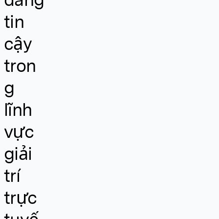
tin
cậy
tron
g
lĩnh
vực
giải
trí
trực