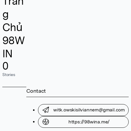
Tran
g
Chủ
98W
IN
0
Stories
Contact
witk.owskisilviannem@gmail.com
https://98wina.me/