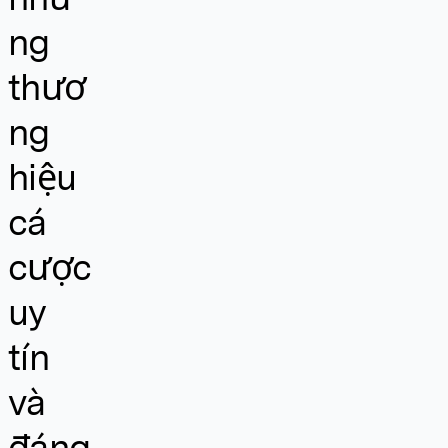
ng
thươ
ng
hiệu
cá
cược
uy
tín
và
đáng