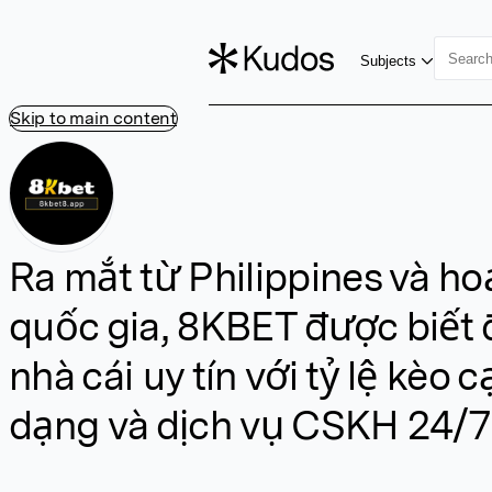
Subjects
Skip to main content
Ra mắt từ Philippines và ho
quốc gia, 8KBET được biết 
nhà cái uy tín với tỷ lệ kèo
dạng và dịch vụ CSKH 24/7